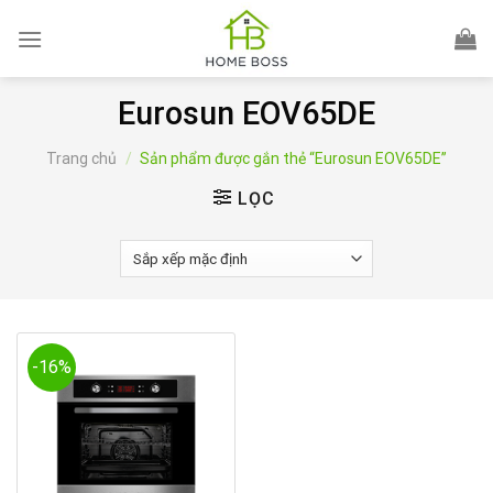
Skip
to
content
Eurosun EOV65DE
Trang chủ
/
Sản phẩm được gắn thẻ “Eurosun EOV65DE”
LỌC
-16%