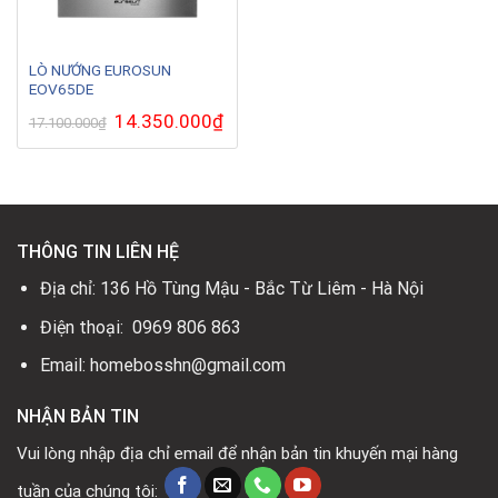
LÒ NƯỚNG EUROSUN
EOV65DE
Giá
14.350.000
₫
Giá
17.100.000
₫
gốc
hiện
là:
tại
17.100.000₫.
là:
14.350.000₫.
THÔNG TIN LIÊN HỆ
Địa chỉ: 136 Hồ Tùng Mậu - Bắc Từ Liêm - Hà Nội
Điện thoại: 0969 806 863
Email: homebosshn@gmail.com
NHẬN BẢN TIN
Vui lòng nhập địa chỉ email để nhận bản tin khuyến mại hàng
tuần của chúng tôi: