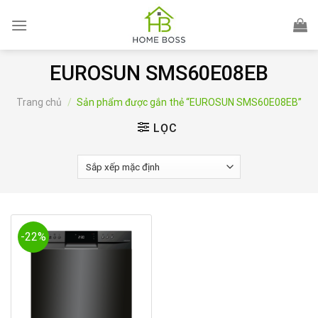
Skip
to
content
EUROSUN SMS60E08EB
Trang chủ
/
Sản phẩm được gắn thẻ “EUROSUN SMS60E08EB”
LỌC
-22%