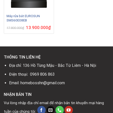
Máy rửa bát EUROSUN
SMS60E08EB
Giá
13.900.000
₫
Giá
17.800.000
₫
gốc
hiện
là:
tại
17.800.000₫.
là:
13.900.000₫.
THÔNG TIN LIÊN HỆ
Địa chỉ: 136 Hồ Tùng Mậu - Bắc Từ Liêm - Hà Nội
Điện thoại: 0969 806 863
Email: homebosshn@gmail.com
NHẬN BẢN TIN
Vui lòng nhập địa chỉ email để nhận bản tin khuyến mại hàng
tuần của chúng tôi: