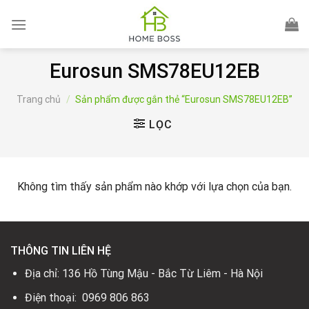
Skip
to
content
Eurosun SMS78EU12EB
Trang chủ
/
Sản phẩm được gắn thẻ “Eurosun SMS78EU12EB”
LỌC
Không tìm thấy sản phẩm nào khớp với lựa chọn của bạn.
THÔNG TIN LIÊN HỆ
Địa chỉ: 136 Hồ Tùng Mậu - Bắc Từ Liêm - Hà Nội
Điện thoại: 0969 806 863