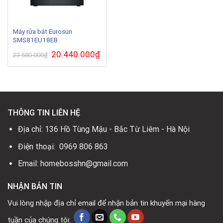
Máy rửa bát Eurosun
SMS81EU18EB
Giá
20.440.000
₫
Giá
23.580.000
₫
gốc
hiện
là:
tại
23.580.000₫.
là:
20.440.000₫.
THÔNG TIN LIÊN HỆ
Địa chỉ: 136 Hồ Tùng Mậu - Bắc Từ Liêm - Hà Nội
Điện thoại: 0969 806 863
Email: homebosshn@gmail.com
NHẬN BẢN TIN
Vui lòng nhập địa chỉ email để nhận bản tin khuyến mại hàng
tuần của chúng tôi: