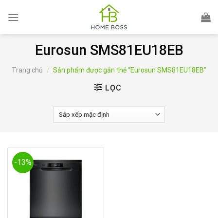
Skip
to
content
Eurosun SMS81EU18EB
Trang chủ
/
Sản phẩm được gắn thẻ “Eurosun SMS81EU18EB”
LỌC
-13%