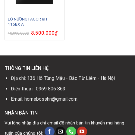
LÒ NƯỚNG FAGOR 8H –
115BX A
Giá
8.500.000
₫
Giá
10.990.000
₫
gốc
hiện
là:
tại
10.990.000₫.
là:
8.500.000₫.
THÔNG TIN LIÊN HỆ
Địa chỉ: 136 Hồ Tùng Mậu - Bắc Từ Liêm - Hà Nội
Điện thoại: 0969 806 863
Email: homebosshn@gmail.com
NHẬN BẢN TIN
Vui lòng nhập địa chỉ email để nhận bản tin khuyến mại hàng
tuần của chúng tôi: