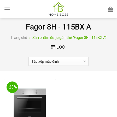
Skip
to
content
Fagor 8H - 115BX A
Trang chủ
/
Sản phẩm được gắn thẻ “Fagor 8H - 115BX A”
LỌC
-23%