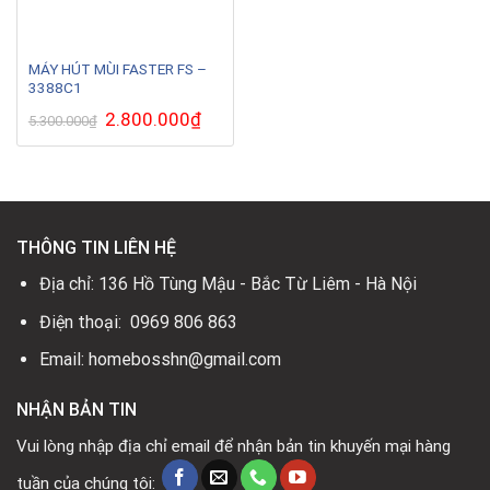
MÁY HÚT MÙI FASTER FS –
3388C1
Giá
2.800.000
₫
Giá
5.300.000
₫
gốc
hiện
là:
tại
5.300.000₫.
là:
2.800.000₫.
THÔNG TIN LIÊN HỆ
Địa chỉ: 136 Hồ Tùng Mậu - Bắc Từ Liêm - Hà Nội
Điện thoại: 0969 806 863
Email: homebosshn@gmail.com
NHẬN BẢN TIN
Vui lòng nhập địa chỉ email để nhận bản tin khuyến mại hàng
tuần của chúng tôi: