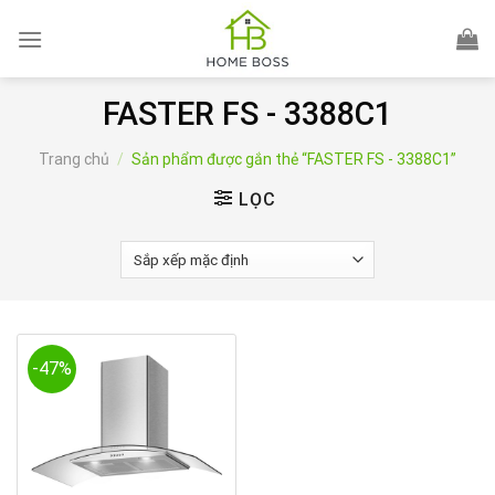
Skip
to
content
FASTER FS - 3388C1
Trang chủ
/
Sản phẩm được gắn thẻ “FASTER FS - 3388C1”
LỌC
-47%