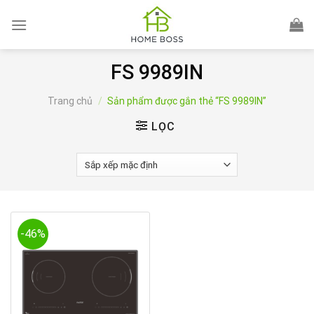
Skip
to
content
FS 9989IN
Trang chủ
/
Sản phẩm được gắn thẻ “FS 9989IN”
LỌC
-46%