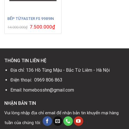
BẾP TỪ FASTER FS 9989IN
Giá
7.500.000
₫
Giá
14.000.000
₫
gốc
hiện
là:
tại
14.000.000₫.
là:
7.500.000₫.
THÔNG TIN LIÊN HỆ
Địa chỉ: 136 Hồ Tùng Mậu - Bắc Từ Liêm - Hà Nội
Điện thoại: 0969 806 863
Email: homebosshn@gmail.com
NHẬN BẢN TIN
Vui lòng nhập địa chỉ email để nhận bản tin khuyến mại hàng
tuần của chúng tôi: