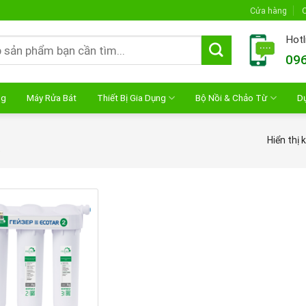
Cửa hàng
C
Hotl
096
ng
Máy Rửa Bát
Thiết Bị Gia Dụng
Bộ Nồi & Chảo Từ
D
Hiển thị 
”