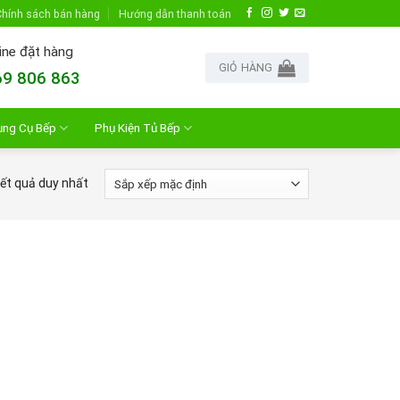
hính sách bán hàng
Hướng dẫn thanh toán
ine đặt hàng
GIỎ HÀNG
9 806 863
ụng Cụ Bếp
Phụ Kiện Tủ Bếp
kết quả duy nhất