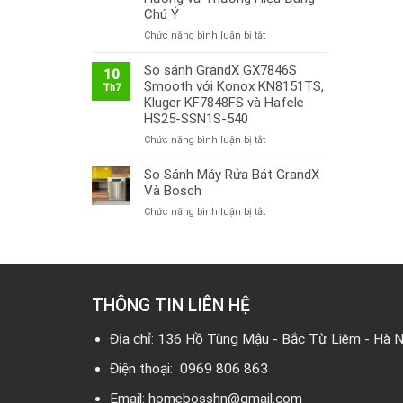
Chú Ý
ở
Chức năng bình luận bị tắt
Thị
Trường
So sánh GrandX GX7846S
10
Bếp
Smooth với Konox KN8151TS,
Th7
Từ
Kluger KF7848FS và Hafele
Việt
HS25-SSN1S-540
Nam
ở
Chức năng bình luận bị tắt
2026:
So
Công
sánh
So Sánh Máy Rửa Bát GrandX
Nghệ
GrandX
Mới,
Và Bosch
GX7846S
Xu
ở
Chức năng bình luận bị tắt
Smooth
Hướng
So
với
và
Sánh
Konox
Thương
Máy
KN8151TS,
Hiệu
Rửa
Kluger
Đáng
Bát
KF7848FS
Chú
THÔNG TIN LIÊN HỆ
GrandX
và
Ý
Và
Hafele
Bosch
Địa chỉ: 136 Hồ Tùng Mậu - Bắc Từ Liêm - Hà N
HS25-
SSN1S-
Điện thoại: 0969 806 863
540
Email: homebosshn@gmail.com