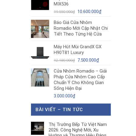
MIX536
8.680.000₫.
là:
Giá
5.200.000₫.
Giá
10.600.000
₫
19.550.000
₫
gốc
hiện
Báo Giá Cửa Nhôm
là:
tại
Romadio Mới Cập Nhật Chi
19.550.000₫.
là:
Tiết Theo Từng Hệ Cửa
10.600.000₫.
Máy Hút Mùi GrandX GX
H90T81 Luxury
Giá
Giá
7.500.000
₫
12.180.000
₫
gốc
hiện
Cửa Nhôm Romadio – Giải
là:
tại
Pháp Cửa Nhôm Cao Cấp
12.180.000₫.
là:
Chuẩn Ý Cho Không Gian
7.500.000₫.
Sống Hiện Đại
3.000.000
₫
BÀI VIẾT – TIN TỨC
Thị Trường Bếp Từ Việt Nam
2026: Công Nghệ Mới, Xu
Hướng và Thương Hiệu Đáng