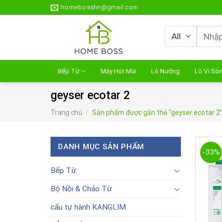
Skip
homebosshn@gmail.com
to
content
Tìm
kiếm:
Bếp Từ
Máy Hút Mùi
Lò Nướng
Lò Vi Só
geyser ecotar 2
Trang chủ
/
Sản phẩm được gắn thẻ “geyser ecotar 2
DANH MỤC SẢN PHẨM
-33%
Bếp Từ
Bộ Nồi & Chảo Từ
cẩu tự hành KANGLIM