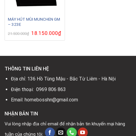
MÁY HÚT MÙI MUNCHEN GM
– 323E
Giá
18.150.000
₫
Giá
21.500.000
₫
gốc
hiện
là:
tại
21.500.000₫.
là:
18.150.000₫.
THÔNG TIN LIÊN HỆ
Địa chỉ: 136 Hồ Tùng Mậu - Bắc Từ Liêm - Hà Nội
Điện thoại: 0969 806 863
Email: homebosshn@gmail.com
NHẬN BẢN TIN
Vui lòng nhập địa chỉ email để nhận bản tin khuyến mại hàng
tuần của chúng tôi: