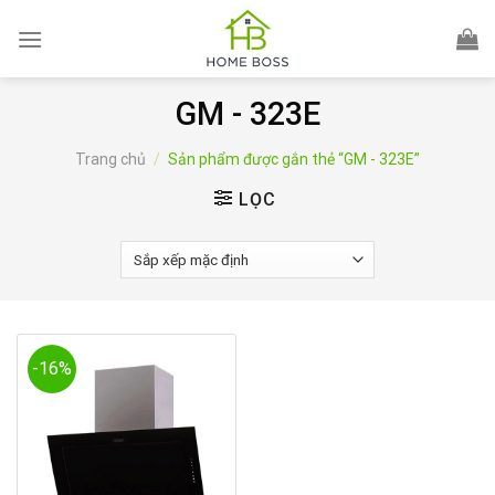
Skip
to
content
GM - 323E
Trang chủ
/
Sản phẩm được gắn thẻ “GM - 323E”
LỌC
-16%