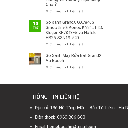
Chú Ý
ở
Chức năng bình luận bị tắt
Thị
Trường
So sánh GrandX GX7846S
10
Bếp
Smooth với Konox KN8151TS,
Th7
Từ
Kluger KF7848FS và Hafele
Việt
HS25-SSN1S-540
Nam
ở
Chức năng bình luận bị tắt
2026:
So
Công
sánh
So Sánh Máy Rửa Bát GrandX
Nghệ
GrandX
Mới,
Và Bosch
GX7846S
Xu
ở
Chức năng bình luận bị tắt
Smooth
Hướng
So
với
và
Sánh
Konox
Thương
Máy
KN8151TS,
Hiệu
Rửa
Kluger
Đáng
Bát
KF7848FS
Chú
THÔNG TIN LIÊN HỆ
GrandX
và
Ý
Và
Hafele
Bosch
Địa chỉ: 136 Hồ Tùng Mậu - Bắc Từ Liêm - Hà N
HS25-
SSN1S-
Điện thoại: 0969 806 863
540
Email: homebosshn@gmail.com