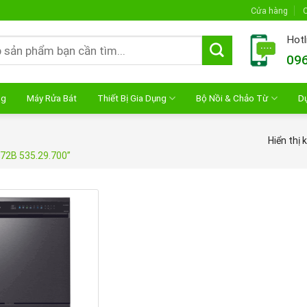
Cửa hàng
C
Hotl
096
ng
Máy Rửa Bát
Thiết Bị Gia Dụng
Bộ Nồi & Chảo Từ
D
Hiển thị 
72B 535.29.700”