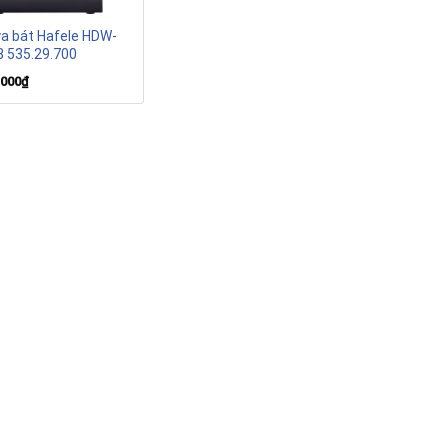
a bát Hafele HDW-
 535.29.700
.000
₫