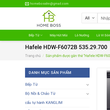
Skip
homebosshn@gmail.com
to
content
Tìm
kiếm:
Bếp Từ
Máy Hút Mùi
Lò Nướng
Lò Vi Só
Hafele HDW-F6072B 535.29.700
Trang chủ
/
Sản phẩm được gắn thẻ “Hafele HDW-F60
DANH MỤC SẢN PHẨM
Bếp Từ
Bộ Nồi & Chảo Từ
cẩu tự hành KANGLIM