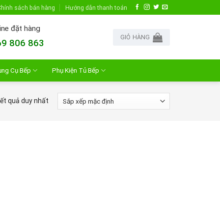
hính sách bán hàng
Hướng dẫn thanh toán
ine đặt hàng
GIỎ HÀNG
9 806 863
ụng Cụ Bếp
Phụ Kiện Tủ Bếp
kết quả duy nhất