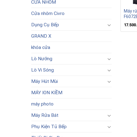
CỬA NHÔM
Máy rử
Cửa nhôm Civro
F6072B
Dụng Cụ Bếp
17.500
GRAND X
khóa cửa
Lò Nướng
Lò Vi Sóng
Máy Hút Mùi
MÁY ION KIỀM
máy photo
Máy Rửa Bát
Phụ Kiện Tủ Bếp