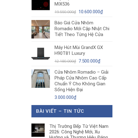
MIX536
8.680.000₫.
là:
Giá
5.200.000₫.
Giá
10.600.000
₫
19.550.000
₫
gốc
hiện
Báo Giá Cửa Nhôm
là:
tại
Romadio Mới Cập Nhật Chi
19.550.000₫.
là:
Tiết Theo Từng Hệ Cửa
10.600.000₫.
Máy Hút Mùi GrandX GX
H90T81 Luxury
Giá
Giá
7.500.000
₫
12.180.000
₫
gốc
hiện
Cửa Nhôm Romadio – Giải
là:
tại
Pháp Cửa Nhôm Cao Cấp
12.180.000₫.
là:
Chuẩn Ý Cho Không Gian
7.500.000₫.
Sống Hiện Đại
3.000.000
₫
BÀI VIẾT – TIN TỨC
Thị Trường Bếp Từ Việt Nam
2026: Công Nghệ Mới, Xu
Hướng và Thương Hiệu Đáng