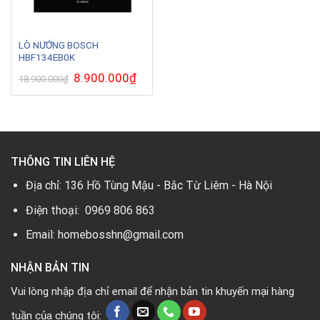
LÒ NƯỚNG BOSCH
HBF134EB0K
Giá
8.900.000
₫
Giá
18.900.000
₫
gốc
hiện
là:
tại
18.900.000₫.
là:
8.900.000₫.
THÔNG TIN LIÊN HỆ
Địa chỉ: 136 Hồ Tùng Mậu - Bắc Từ Liêm - Hà Nội
Điện thoại: 0969 806 863
Email: homebosshn@gmail.com
NHẬN BẢN TIN
Vui lòng nhập địa chỉ email để nhận bản tin khuyến mại hàng
tuần của chúng tôi: