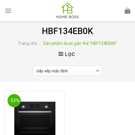
Skip
to
content
HBF134EB0K
Trang chủ
/
Sản phẩm được gắn thẻ “HBF134EB0K”
LỌC
-53%