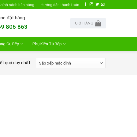
hính sách bán hàng
Hướng dẫn thanh toán
ine đặt hàng
GIỎ HÀNG
9 806 863
ụng Cụ Bếp
Phụ Kiện Tủ Bếp
kết quả duy nhất