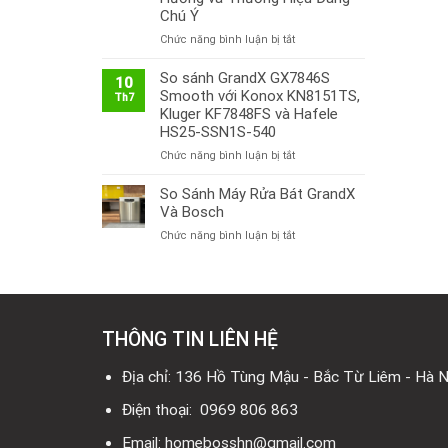
Chú Ý
ở
Chức năng bình luận bị tắt
Thị
Trường
So sánh GrandX GX7846S
10
Bếp
Smooth với Konox KN8151TS,
Th7
Từ
Kluger KF7848FS và Hafele
Việt
HS25-SSN1S-540
Nam
ở
Chức năng bình luận bị tắt
2026:
So
Công
sánh
So Sánh Máy Rửa Bát GrandX
Nghệ
GrandX
Mới,
Và Bosch
GX7846S
Xu
ở
Chức năng bình luận bị tắt
Smooth
Hướng
So
với
và
Sánh
Konox
Thương
Máy
KN8151TS,
Hiệu
Rửa
Kluger
Đáng
Bát
KF7848FS
Chú
THÔNG TIN LIÊN HỆ
GrandX
và
Ý
Và
Hafele
Bosch
Địa chỉ: 136 Hồ Tùng Mậu - Bắc Từ Liêm - Hà N
HS25-
SSN1S-
Điện thoại: 0969 806 863
540
Email: homebosshn@gmail.com