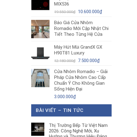
MIX536
8.680.000₫.
là:
Giá
5.200.000₫.
Giá
10.600.000
₫
19.550.000
₫
gốc
hiện
Báo Giá Cửa Nhôm
là:
tại
Romadio Mới Cập Nhật Chi
19.550.000₫.
là:
Tiết Theo Từng Hệ Cửa
10.600.000₫.
Máy Hút Mùi GrandX GX
H90T81 Luxury
Giá
Giá
7.500.000
₫
12.180.000
₫
gốc
hiện
Cửa Nhôm Romadio – Giải
là:
tại
Pháp Cửa Nhôm Cao Cấp
12.180.000₫.
là:
Chuẩn Ý Cho Không Gian
7.500.000₫.
Sống Hiện Đại
3.000.000
₫
BÀI VIẾT – TIN TỨC
Thị Trường Bếp Từ Việt Nam
2026: Công Nghệ Mới, Xu
Hướng và Thương Hiệu Đáng