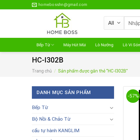
Skip
homebosshn@gmail.com
to
content
Tìm
kiếm:
Bếp Từ
Máy Hút Mùi
Lò Nướng
Lò Vi Só
HC-I302B
Trang chủ
/
Sản phẩm được gắn thẻ “HC-I302B”
DANH MỤC SẢN PHẨM
-57%
Bếp Từ
Bộ Nồi & Chảo Từ
cẩu tự hành KANGLIM