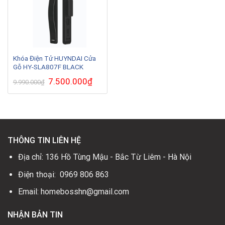
Khóa Điện Tử HUYNDAI Cửa
Gỗ HY-SLA807F BLACK
Giá
7.500.000
₫
Giá
9.990.000
₫
gốc
hiện
là:
tại
9.990.000₫.
là:
7.500.000₫.
THÔNG TIN LIÊN HỆ
Địa chỉ: 136 Hồ Tùng Mậu - Bắc Từ Liêm - Hà Nội
Điện thoại: 0969 806 863
Email: homebosshn@gmail.com
NHẬN BẢN TIN