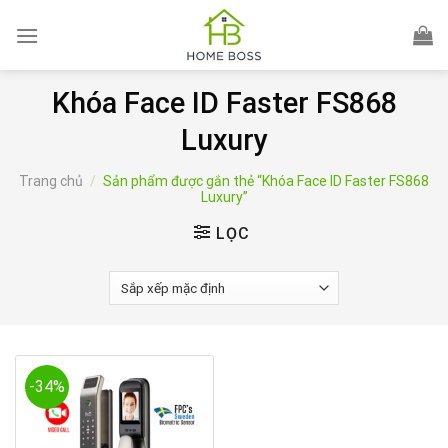
Skip
to
content
Khóa Face ID Faster FS868
Luxury
Trang chủ
/
Sản phẩm được gắn thẻ “Khóa Face ID Faster FS868
Luxury”
LỌC
-34%