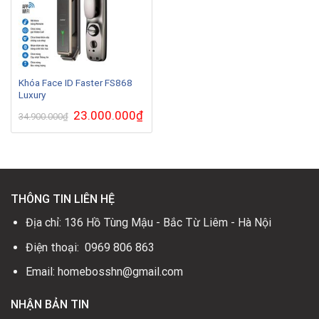
Khóa Face ID Faster FS868
Luxury
Giá
23.000.000
₫
Giá
34.900.000
₫
gốc
hiện
là:
tại
34.900.000₫.
là:
23.000.000₫.
THÔNG TIN LIÊN HỆ
Địa chỉ: 136 Hồ Tùng Mậu - Bắc Từ Liêm - Hà Nội
Điện thoại: 0969 806 863
Email: homebosshn@gmail.com
NHẬN BẢN TIN