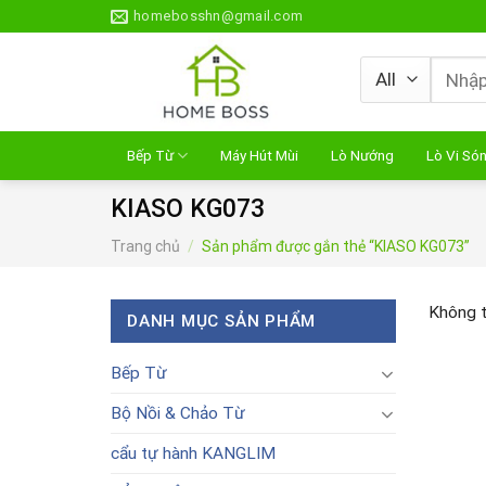
Skip
homebosshn@gmail.com
to
content
Tìm
kiếm:
Bếp Từ
Máy Hút Mùi
Lò Nướng
Lò Vi Só
KIASO KG073
Trang chủ
/
Sản phẩm được gắn thẻ “KIASO KG073”
Không t
DANH MỤC SẢN PHẨM
Bếp Từ
Bộ Nồi & Chảo Từ
cẩu tự hành KANGLIM