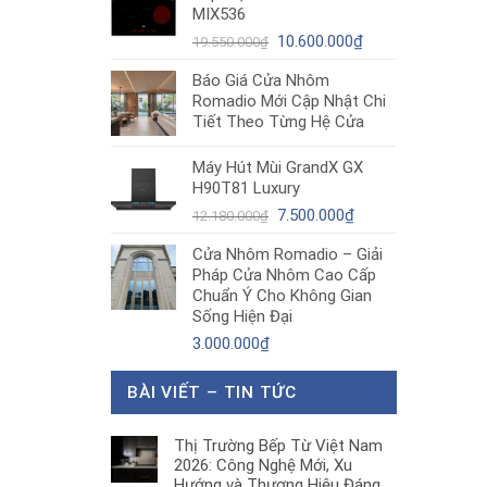
MIX536
8.680.000₫.
là:
Giá
5.200.000₫.
Giá
10.600.000
₫
19.550.000
₫
gốc
hiện
Báo Giá Cửa Nhôm
là:
tại
Romadio Mới Cập Nhật Chi
19.550.000₫.
là:
Tiết Theo Từng Hệ Cửa
10.600.000₫.
Máy Hút Mùi GrandX GX
H90T81 Luxury
Giá
Giá
7.500.000
₫
12.180.000
₫
gốc
hiện
Cửa Nhôm Romadio – Giải
là:
tại
Pháp Cửa Nhôm Cao Cấp
12.180.000₫.
là:
Chuẩn Ý Cho Không Gian
7.500.000₫.
Sống Hiện Đại
3.000.000
₫
BÀI VIẾT – TIN TỨC
Thị Trường Bếp Từ Việt Nam
2026: Công Nghệ Mới, Xu
Hướng và Thương Hiệu Đáng