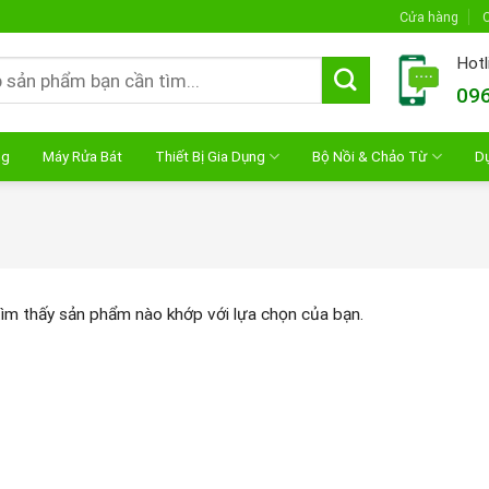
Cửa hàng
C
Hotl
096
ng
Máy Rửa Bát
Thiết Bị Gia Dụng
Bộ Nồi & Chảo Từ
D
ìm thấy sản phẩm nào khớp với lựa chọn của bạn.