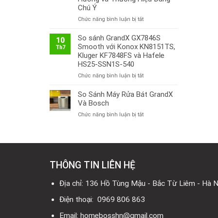
Chú Ý
ở
Chức năng bình luận bị tắt
Thị
Trường
So sánh GrandX GX7846S
10
Bếp
Smooth với Konox KN8151TS,
Th7
Từ
Kluger KF7848FS và Hafele
Việt
HS25-SSN1S-540
Nam
ở
Chức năng bình luận bị tắt
2026:
So
Công
sánh
So Sánh Máy Rửa Bát GrandX
Nghệ
GrandX
Mới,
Và Bosch
GX7846S
Xu
ở
Chức năng bình luận bị tắt
Smooth
Hướng
So
với
và
Sánh
Konox
Thương
Máy
KN8151TS,
Hiệu
Rửa
Kluger
Đáng
Bát
KF7848FS
Chú
THÔNG TIN LIÊN HỆ
GrandX
và
Ý
Và
Hafele
Bosch
Địa chỉ: 136 Hồ Tùng Mậu - Bắc Từ Liêm - Hà N
HS25-
SSN1S-
Điện thoại: 0969 806 863
540
Email: homebosshn@gmail.com