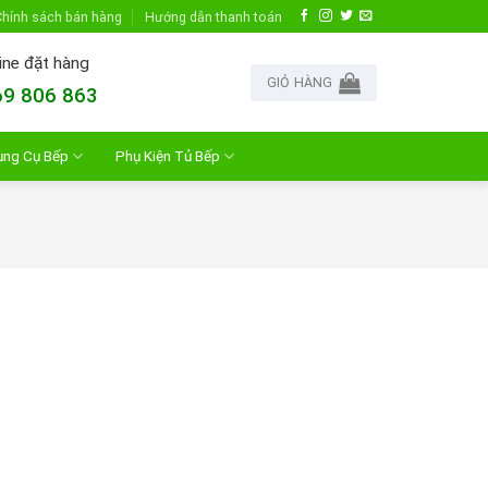
hính sách bán hàng
Hướng dẫn thanh toán
ine đặt hàng
GIỎ HÀNG
9 806 863
ụng Cụ Bếp
Phụ Kiện Tủ Bếp