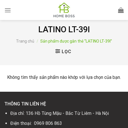
Skip
to
content
LATINO LT-39I
Trang chủ
/
Sản phẩm được gắn thẻ “LATINO LT-39I”
LỌC
Không tìm thấy sản phẩm nào khớp với lựa chọn của bạn.
THÔNG TIN LIÊN HỆ
Địa chỉ: 136 Hồ Tùng Mậu - Bắc Từ Liêm - Hà Nội
Điện thoại: 0969 806 863