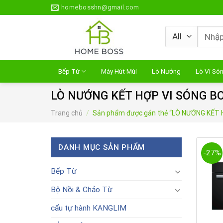
Skip
homebosshn@gmail.com
to
content
Tìm
kiếm:
Bếp Từ
Máy Hút Mùi
Lò Nướng
Lò Vi Só
LÒ NƯỚNG KẾT HỢP VI SÓNG 
Trang chủ
/
Sản phẩm được gắn thẻ “LÒ NƯỚNG KẾT
DANH MỤC SẢN PHẨM
-27%
Bếp Từ
Bộ Nồi & Chảo Từ
cẩu tự hành KANGLIM