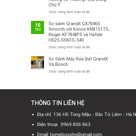
Chú Ý
ở
Chức năng bình luận bị tắt
Thị
Trường
So sánh GrandX GX7846S
10
Bếp
Smooth với Konox KN8151TS,
Th7
Từ
Kluger KF7848FS và Hafele
Việt
HS25-SSN1S-540
Nam
ở
Chức năng bình luận bị tắt
2026:
So
Công
sánh
So Sánh Máy Rửa Bát GrandX
Nghệ
GrandX
Mới,
Và Bosch
GX7846S
Xu
ở
Chức năng bình luận bị tắt
Smooth
Hướng
So
với
và
Sánh
Konox
Thương
Máy
KN8151TS,
Hiệu
Rửa
Kluger
Đáng
Bát
KF7848FS
Chú
THÔNG TIN LIÊN HỆ
GrandX
và
Ý
Và
Hafele
Bosch
Địa chỉ: 136 Hồ Tùng Mậu - Bắc Từ Liêm - Hà N
HS25-
SSN1S-
Điện thoại: 0969 806 863
540
Email: homebosshn@gmail.com