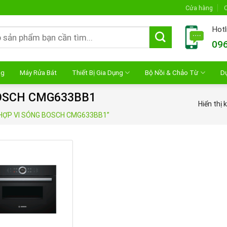
Cửa hàng
C
Hotl
096
ng
Máy Rửa Bát
Thiết Bị Gia Dụng
Bộ Nồi & Chảo Từ
D
BOSCH CMG633BB1
Hiển thị 
 HỢP VI SÓNG BOSCH CMG633BB1”