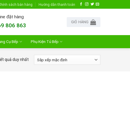
hính sách bán hàng
Hướng dẫn thanh toán
ine đặt hàng
GIỎ HÀNG
9 806 863
ụng Cụ Bếp
Phụ Kiện Tủ Bếp
kết quả duy nhất