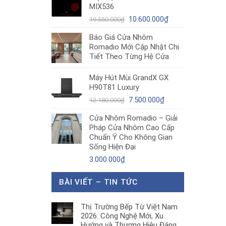
MIX536
8.680.000₫.
là:
Giá
5.200.000₫.
Giá
10.600.000
₫
19.550.000
₫
gốc
hiện
Báo Giá Cửa Nhôm
là:
tại
Romadio Mới Cập Nhật Chi
19.550.000₫.
là:
Tiết Theo Từng Hệ Cửa
10.600.000₫.
Máy Hút Mùi GrandX GX
H90T81 Luxury
Giá
Giá
7.500.000
₫
12.180.000
₫
gốc
hiện
Cửa Nhôm Romadio – Giải
là:
tại
Pháp Cửa Nhôm Cao Cấp
12.180.000₫.
là:
Chuẩn Ý Cho Không Gian
7.500.000₫.
Sống Hiện Đại
3.000.000
₫
BÀI VIẾT – TIN TỨC
Thị Trường Bếp Từ Việt Nam
2026: Công Nghệ Mới, Xu
Hướng và Thương Hiệu Đáng