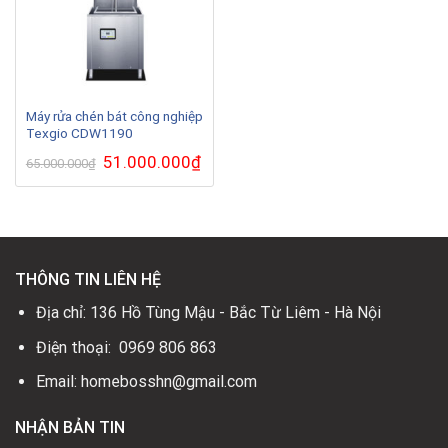
Máy rửa chén bát công nghiệp
Texgio CDW1190
Giá
51.000.000
₫
Giá
65.000.000
₫
gốc
hiện
là:
tại
65.000.000₫.
là:
51.000.000₫.
THÔNG TIN LIÊN HỆ
Địa chỉ: 136 Hồ Tùng Mậu - Bắc Từ Liêm - Hà Nội
Điện thoại: 0969 806 863
Email: homebosshn@gmail.com
NHẬN BẢN TIN