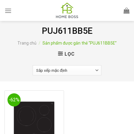
Skip
to
content
PUJ611BB5E
Trang chủ
/
Sản phẩm được gắn thẻ “PUJ611BB5E”
LỌC
-62%