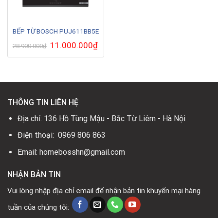
BẾP TỪ BOSCH PUJ611BB5E
Giá
11.000.000
₫
Giá
28.900.000
₫
gốc
hiện
là:
tại
28.900.000₫.
là:
11.000.000₫.
THÔNG TIN LIÊN HỆ
Địa chỉ: 136 Hồ Tùng Mậu - Bắc Từ Liêm - Hà Nội
Điện thoại: 0969 806 863
Email: homebosshn@gmail.com
NHẬN BẢN TIN
Vui lòng nhập địa chỉ email để nhận bản tin khuyến mại hàng
tuần của chúng tôi: