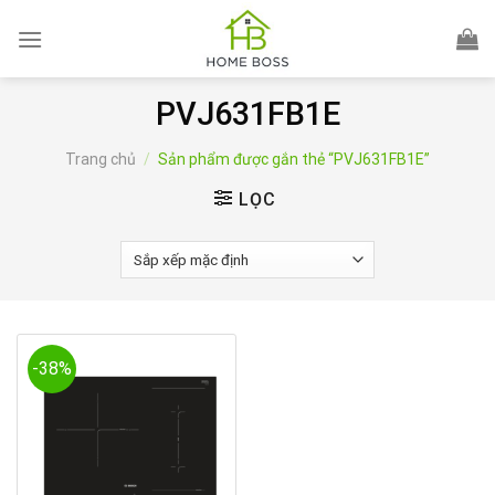
Skip
to
content
PVJ631FB1E
Trang chủ
/
Sản phẩm được gắn thẻ “PVJ631FB1E”
LỌC
-38%