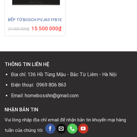
BẾP TỪ BOSCH PVJ631FB1E
Giá
15.500.000
₫
Giá
25.000.000
₫
gốc
hiện
là:
tại
25.000.000₫.
là:
15.500.000₫.
THÔNG TIN LIÊN HỆ
Địa chỉ: 136 Hồ Tùng Mậu - Bắc Từ Liêm - Hà Nội
Điện thoại: 0969 806 863
Email: homebosshn@gmail.com
NHẬN BẢN TIN
Vui lòng nhập địa chỉ email để nhận bản tin khuyến mại hàng
tuần của chúng tôi: