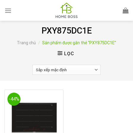
Skip
to
content
PXY875DC1E
Trang chủ
/
Sản phẩm được gắn thẻ “PXY875DC1E”
LỌC
-44%