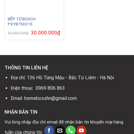
BẾP TỪ BOSCH
PXY875DC1E
Giá
30.000.000
₫
Giá
53.800.000
₫
gốc
hiện
là:
tại
53.800.000₫.
là:
30.000.000₫.
THÔNG TIN LIÊN HỆ
Địa chỉ: 136 Hồ Tùng Mậu - Bắc Từ Liêm - Hà Nội
Điện thoại: 0969 806 863
Email: homebosshn@gmail.com
NHẬN BẢN TIN
Vui lòng nhập địa chỉ email để nhận bản tin khuyến mại hàng
tuần của chúng tôi: