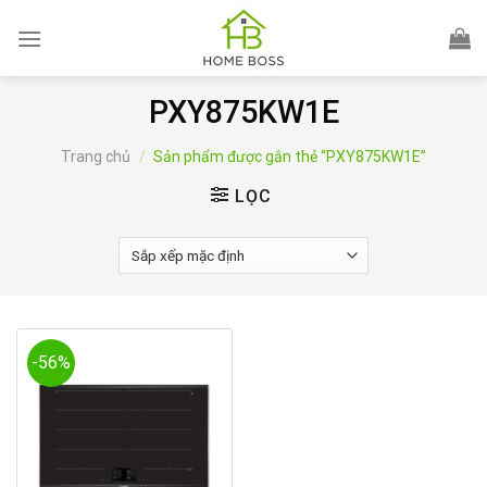
Skip
to
content
PXY875KW1E
Trang chủ
/
Sản phẩm được gắn thẻ “PXY875KW1E”
LỌC
-56%