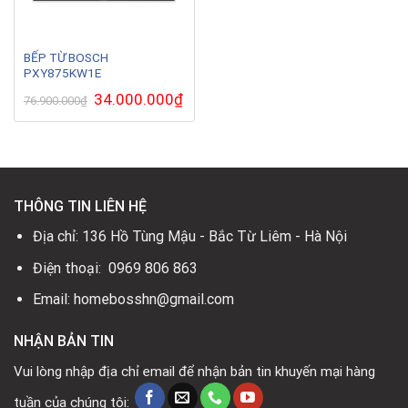
BẾP TỪ BOSCH
PXY875KW1E
Giá
34.000.000
₫
Giá
76.900.000
₫
gốc
hiện
là:
tại
76.900.000₫.
là:
34.000.000₫.
THÔNG TIN LIÊN HỆ
Địa chỉ: 136 Hồ Tùng Mậu - Bắc Từ Liêm - Hà Nội
Điện thoại: 0969 806 863
Email: homebosshn@gmail.com
NHẬN BẢN TIN
Vui lòng nhập địa chỉ email để nhận bản tin khuyến mại hàng
tuần của chúng tôi: