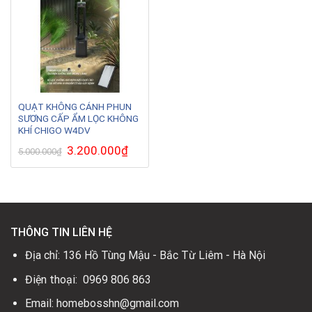
QUẠT KHÔNG CÁNH PHUN
SƯƠNG CẤP ẨM LỌC KHÔNG
KHÍ CHIGO W4DV
Giá
3.200.000
₫
Giá
5.000.000
₫
gốc
hiện
là:
tại
5.000.000₫.
là:
3.200.000₫.
THÔNG TIN LIÊN HỆ
Địa chỉ: 136 Hồ Tùng Mậu - Bắc Từ Liêm - Hà Nội
Điện thoại: 0969 806 863
Email: homebosshn@gmail.com