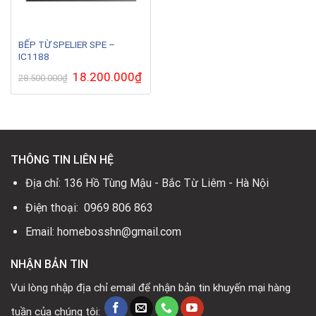
BẾP TỪ SPELIER SPE –
IC1188
Giá
18.200.000
₫
Giá
28.500.000
₫
gốc
hiện
là:
tại
28.500.000₫.
là:
18.200.000₫.
THÔNG TIN LIÊN HỆ
Địa chỉ: 136 Hồ Tùng Mậu - Bắc Từ Liêm - Hà Nội
Điện thoại: 0969 806 863
Email: homebosshn@gmail.com
NHẬN BẢN TIN
Vui lòng nhập địa chỉ email để nhận bản tin khuyến mại hàng
tuần của chúng tôi: