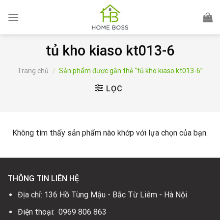
Skip
to
content
tủ kho kiaso kt013-6
Trang chủ
/
Sản phẩm được gắn thẻ “tủ kho kiaso kt013-6”
LỌC
Không tìm thấy sản phẩm nào khớp với lựa chọn của bạn.
THÔNG TIN LIÊN HỆ
Địa chỉ: 136 Hồ Tùng Mậu - Bắc Từ Liêm - Hà Nội
Điện thoại: 0969 806 863