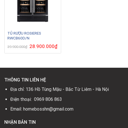
TỦ RƯỢU ROSIERES
RWCB60D/N
Giá
28.900.000
₫
Giá
39.900.000
₫
gốc
hiện
là:
tại
39.900.000₫.
là:
28.900.000₫.
THÔNG TIN LIÊN HỆ
Địa chỉ: 136 Hồ Tùng Mậu - Bắc Từ Liêm - Hà Nội
Điện thoại: 0969 806 863
Email: homebosshn@gmail.com
NHẬN BẢN TIN