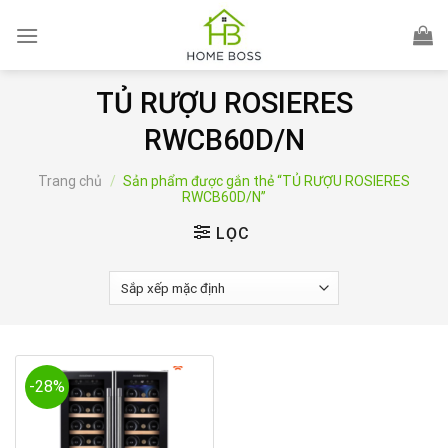
Skip
to
content
TỦ RƯỢU ROSIERES
RWCB60D/N
Trang chủ
/
Sản phẩm được gắn thẻ “TỦ RƯỢU ROSIERES
RWCB60D/N”
LỌC
-28%