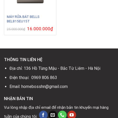
MÁY RỬA BÁT BELLS
BEL815EU15T
Giá
16.000.000
₫
Giá
25.000.000
₫
gốc
hiện
là:
tại
25.000.000₫.
là:
16.000.000₫.
THÔNG TIN LIÊN HỆ
Địa chỉ: 136 Hồ Tùng Mậu - Bắc Từ Liêm - Hà Nội
Điện thoại: 0969 806 863
Email: homebosshn@gmail.com
NHẬN BẢN TIN
Vui lòng nhập địa chỉ email để nhận bản tin khuyến mại hàng
tuần của chúng tôi: