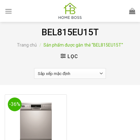
Skip
to
content
BEL815EU15T
Trang chủ
/
Sản phẩm được gắn thẻ “BEL815EU15T”
LỌC
-36%