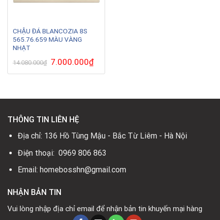
CHẬU ĐÁ BLANCOZIA 8S
565.76.659 MÀU VÀNG
NHẠT
Giá
7.000.000
₫
Giá
14.080.000
₫
gốc
hiện
là:
tại
14.080.000₫.
là:
7.000.000₫.
THÔNG TIN LIÊN HỆ
Địa chỉ: 136 Hồ Tùng Mậu - Bắc Từ Liêm - Hà Nội
Điện thoại: 0969 806 863
Email: homebosshn@gmail.com
NHẬN BẢN TIN
Vui lòng nhập địa chỉ email để nhận bản tin khuyến mại hàng