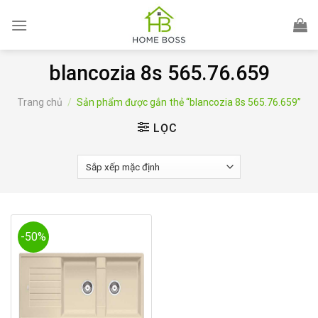
Skip
to
content
blancozia 8s 565.76.659
Trang chủ
/
Sản phẩm được gắn thẻ “blancozia 8s 565.76.659”
LỌC
-50%