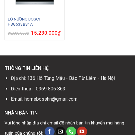
LÒ NƯỚNG BOSCH
HBG633BS1A
Giá
15.230.000
₫
Giá
35.600.000
₫
gốc
hiện
là:
tại
35.600.000₫.
là:
15.230.000₫.
THÔNG TIN LIÊN HỆ
Địa chỉ: 136 Hồ Tùng Mậu - Bắc Từ Liêm - Hà Nội
Điện thoại: 0969 806 863
Email: homebosshn@gmail.com
NHẬN BẢN TIN
Vui lòng nhập địa chỉ email để nhận bản tin khuyến mại hàng
tuần của chúng tôi: