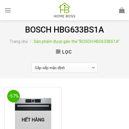
Skip
to
content
BOSCH HBG633BS1A
Trang chủ
/
Sản phẩm được gắn thẻ “BOSCH HBG633BS1A”
LỌC
-57%
HẾT HÀNG