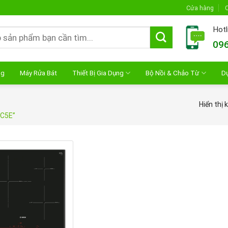
Cửa hàng
C
Hotl
096
ng
Máy Rửa Bát
Thiết Bị Gia Dụng
Bộ Nồi & Chảo Từ
D
Hiển thị 
DC5E”