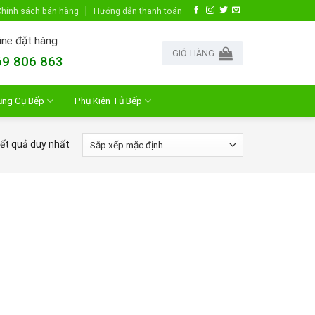
hính sách bán hàng
Hướng dẫn thanh toán
ine đặt hàng
GIỎ HÀNG
9 806 863
ụng Cụ Bếp
Phụ Kiện Tủ Bếp
kết quả duy nhất