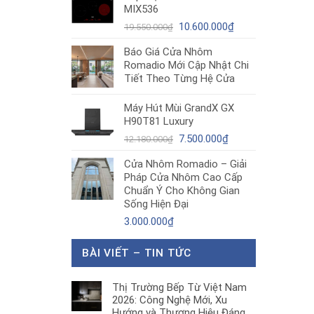
MIX536
8.680.000₫.
là:
Giá
5.200.000₫.
Giá
10.600.000
₫
19.550.000
₫
gốc
hiện
Báo Giá Cửa Nhôm
là:
tại
Romadio Mới Cập Nhật Chi
19.550.000₫.
là:
Tiết Theo Từng Hệ Cửa
10.600.000₫.
Máy Hút Mùi GrandX GX
H90T81 Luxury
Giá
Giá
7.500.000
₫
12.180.000
₫
gốc
hiện
Cửa Nhôm Romadio – Giải
là:
tại
Pháp Cửa Nhôm Cao Cấp
12.180.000₫.
là:
Chuẩn Ý Cho Không Gian
7.500.000₫.
Sống Hiện Đại
3.000.000
₫
BÀI VIẾT – TIN TỨC
Thị Trường Bếp Từ Việt Nam
2026: Công Nghệ Mới, Xu
Hướng và Thương Hiệu Đáng