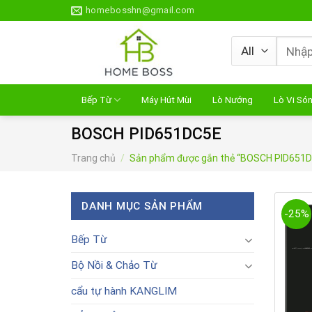
Skip
homebosshn@gmail.com
to
content
Tìm
kiếm:
Bếp Từ
Máy Hút Mùi
Lò Nướng
Lò Vi Só
BOSCH PID651DC5E
Trang chủ
/
Sản phẩm được gắn thẻ “BOSCH PID651
DANH MỤC SẢN PHẨM
-25%
Bếp Từ
Bộ Nồi & Chảo Từ
cẩu tự hành KANGLIM