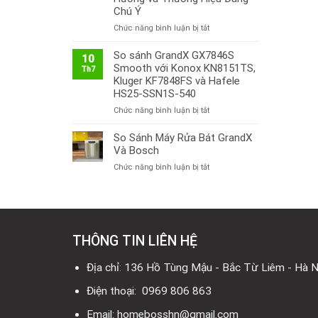
Chú Ý
ở
Chức năng bình luận bị tắt
Thị
Trường
So sánh GrandX GX7846S
10
Bếp
Smooth với Konox KN8151TS,
Th7
Từ
Kluger KF7848FS và Hafele
Việt
HS25-SSN1S-540
Nam
ở
Chức năng bình luận bị tắt
2026:
So
Công
sánh
So Sánh Máy Rửa Bát GrandX
Nghệ
GrandX
Mới,
Và Bosch
GX7846S
Xu
ở
Chức năng bình luận bị tắt
Smooth
Hướng
So
với
và
Sánh
Konox
Thương
Máy
KN8151TS,
Hiệu
Rửa
Kluger
Đáng
Bát
KF7848FS
Chú
THÔNG TIN LIÊN HỆ
GrandX
và
Ý
Và
Hafele
Bosch
Địa chỉ: 136 Hồ Tùng Mậu - Bắc Từ Liêm - Hà N
HS25-
SSN1S-
Điện thoại: 0969 806 863
540
Email: homebosshn@gmail.com