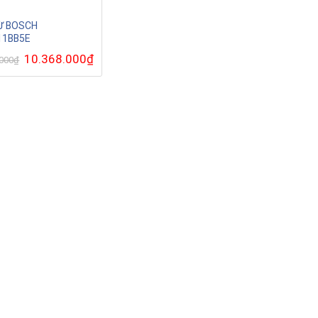
Ừ BOSCH
11BB5E
Giá
10.368.000
₫
Giá
.000
₫
gốc
hiện
là:
tại
26.900.000₫.
là:
10.368.000₫.