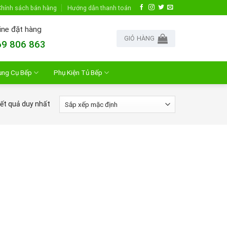
hính sách bán hàng
Hướng dẫn thanh toán
ine đặt hàng
GIỎ HÀNG
9 806 863
ụng Cụ Bếp
Phụ Kiện Tủ Bếp
kết quả duy nhất