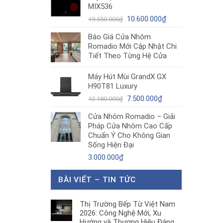
MIX536
8.680.000₫.
là:
Giá
5.200.000₫.
Giá
10.600.000
₫
19.550.000
₫
gốc
hiện
Báo Giá Cửa Nhôm
là:
tại
Romadio Mới Cập Nhật Chi
19.550.000₫.
là:
Tiết Theo Từng Hệ Cửa
10.600.000₫.
Máy Hút Mùi GrandX GX
H90T81 Luxury
Giá
Giá
7.500.000
₫
12.180.000
₫
gốc
hiện
Cửa Nhôm Romadio – Giải
là:
tại
Pháp Cửa Nhôm Cao Cấp
12.180.000₫.
là:
Chuẩn Ý Cho Không Gian
7.500.000₫.
Sống Hiện Đại
3.000.000
₫
BÀI VIẾT – TIN TỨC
Thị Trường Bếp Từ Việt Nam
2026: Công Nghệ Mới, Xu
Hướng và Thương Hiệu Đáng