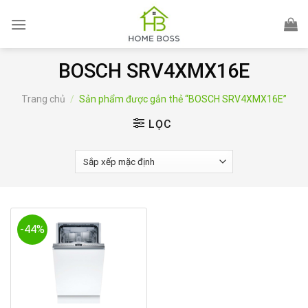
Skip
to
content
BOSCH SRV4XMX16E
Trang chủ
/
Sản phẩm được gắn thẻ “BOSCH SRV4XMX16E”
LỌC
-44%