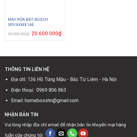
MÁY RỬA BÁT BOSCH
SRV4XMX16E
Giá
20.600.000
₫
Giá
36.900.000
₫
gốc
hiện
là:
tại
36.900.000₫.
là:
20.600.000₫.
THÔNG TIN LIÊN HỆ
Địa chỉ: 136 Hồ Tùng Mậu - Bắc Từ Liêm - Hà Nội
Điện thoại: 0969 806 863
Email: homebosshn@gmail.com
NHẬN BẢN TIN
Vui lòng nhập địa chỉ email để nhận bản tin khuyến mại hàng
tuần của chúng tôi: