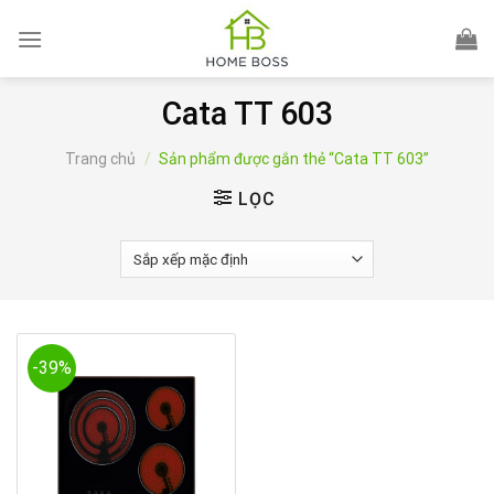
Skip
to
content
Cata TT 603
Trang chủ
/
Sản phẩm được gắn thẻ “Cata TT 603”
LỌC
-39%