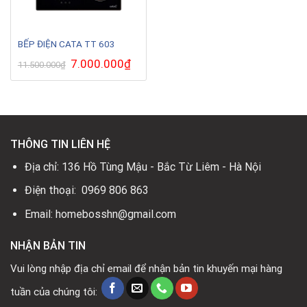
BẾP ĐIỆN CATA TT 603
Giá
7.000.000
₫
Giá
11.500.000
₫
gốc
hiện
là:
tại
11.500.000₫.
là:
7.000.000₫.
THÔNG TIN LIÊN HỆ
Địa chỉ: 136 Hồ Tùng Mậu - Bắc Từ Liêm - Hà Nội
Điện thoại: 0969 806 863
Email: homebosshn@gmail.com
NHẬN BẢN TIN
Vui lòng nhập địa chỉ email để nhận bản tin khuyến mại hàng
tuần của chúng tôi: