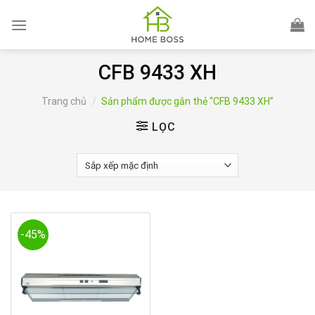
Skip
to
content
CFB 9433 XH
Trang chủ
/
Sản phẩm được gắn thẻ “CFB 9433 XH”
LỌC
-45%