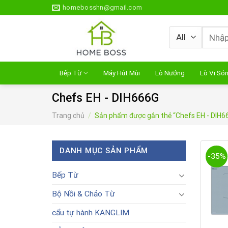
Skip
homebosshn@gmail.com
to
content
Tìm
kiếm:
Bếp Từ
Máy Hút Mùi
Lò Nướng
Lò Vi Só
Chefs EH - DIH666G
Trang chủ
/
Sản phẩm được gắn thẻ “Chefs EH - DIH6
DANH MỤC SẢN PHẨM
-35%
Bếp Từ
Bộ Nồi & Chảo Từ
cẩu tự hành KANGLIM