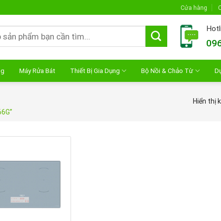
Cửa hàng
C
Hotl
096
ng
Máy Rửa Bát
Thiết Bị Gia Dụng
Bộ Nồi & Chảo Từ
D
Hiển thị 
66G”