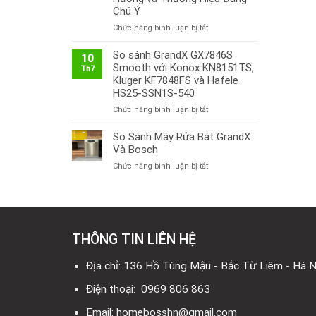
Chú Ý
ở
Chức năng bình luận bị tắt
Thị
Trường
So sánh GrandX GX7846S
10
Bếp
Smooth với Konox KN8151TS,
Th7
Từ
Kluger KF7848FS và Hafele
Việt
HS25-SSN1S-540
Nam
ở
Chức năng bình luận bị tắt
2026:
So
Công
sánh
So Sánh Máy Rửa Bát GrandX
Nghệ
GrandX
Mới,
Và Bosch
GX7846S
Xu
ở
Chức năng bình luận bị tắt
Smooth
Hướng
So
với
và
Sánh
Konox
Thương
Máy
KN8151TS,
Hiệu
Rửa
Kluger
Đáng
Bát
KF7848FS
Chú
THÔNG TIN LIÊN HỆ
GrandX
và
Ý
Và
Hafele
Bosch
Địa chỉ: 136 Hồ Tùng Mậu - Bắc Từ Liêm - Hà N
HS25-
SSN1S-
Điện thoại: 0969 806 863
540
Email: homebosshn@gmail.com