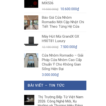
MIX536
8.680.000₫.
là:
Giá
5.200.000₫.
Giá
10.600.000
₫
19.550.000
₫
gốc
hiện
Báo Giá Cửa Nhôm
là:
tại
Romadio Mới Cập Nhật Chi
19.550.000₫.
là:
Tiết Theo Từng Hệ Cửa
10.600.000₫.
Máy Hút Mùi GrandX GX
H90T81 Luxury
Giá
Giá
7.500.000
₫
12.180.000
₫
gốc
hiện
Cửa Nhôm Romadio – Giải
là:
tại
Pháp Cửa Nhôm Cao Cấp
12.180.000₫.
là:
Chuẩn Ý Cho Không Gian
7.500.000₫.
Sống Hiện Đại
3.000.000
₫
BÀI VIẾT – TIN TỨC
Thị Trường Bếp Từ Việt Nam
2026: Công Nghệ Mới, Xu
Hướng và Thương Hiệu Đáng