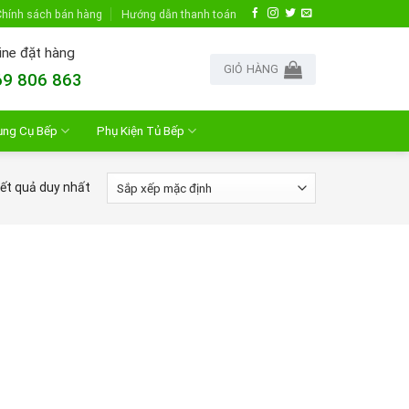
hính sách bán hàng
Hướng dẫn thanh toán
ine đặt hàng
GIỎ HÀNG
9 806 863
ụng Cụ Bếp
Phụ Kiện Tủ Bếp
kết quả duy nhất