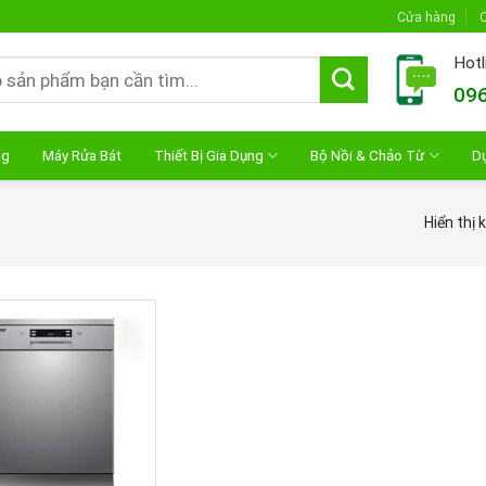
Cửa hàng
C
Hotl
096
ng
Máy Rửa Bát
Thiết Bị Gia Dụng
Bộ Nồi & Chảo Từ
D
Hiển thị 