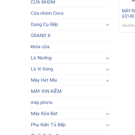
CỬA NHÔM
MÁY R
Cửa nhôm Civro
6314S
Dụng Cụ Bếp
26.690
GRAND X
khóa cửa
Lò Nướng
Lò Vi Sóng
Máy Hút Mùi
MÁY ION KIỀM
máy photo
Máy Rửa Bát
Phụ Kiện Tủ Bếp