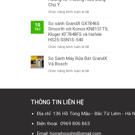
Chú Ý
ở
Chức năng bình luận bị tắt
Thị
Trường
So sánh GrandX GX7846S
10
Bếp
Smooth với Konox KN8151TS,
Th7
Từ
Kluger KF7848FS và Hafele
Việt
HS25-SSN1S-540
Nam
ở
Chức năng bình luận bị tắt
2026:
So
Công
sánh
So Sánh Máy Rửa Bát GrandX
Nghệ
GrandX
Mới,
Và Bosch
GX7846S
Xu
ở
Chức năng bình luận bị tắt
Smooth
Hướng
So
với
và
Sánh
Konox
Thương
Máy
KN8151TS,
Hiệu
Rửa
Kluger
Đáng
Bát
KF7848FS
Chú
THÔNG TIN LIÊN HỆ
GrandX
và
Ý
Và
Hafele
Bosch
Địa chỉ: 136 Hồ Tùng Mậu - Bắc Từ Liêm - Hà N
HS25-
SSN1S-
Điện thoại: 0969 806 863
540
Email: homebosshn@gmail.com