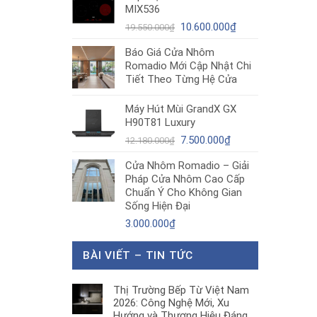
MIX536
8.680.000₫.
là:
Giá
5.200.000₫.
Giá
10.600.000
₫
19.550.000
₫
gốc
hiện
Báo Giá Cửa Nhôm
là:
tại
Romadio Mới Cập Nhật Chi
19.550.000₫.
là:
Tiết Theo Từng Hệ Cửa
10.600.000₫.
Máy Hút Mùi GrandX GX
H90T81 Luxury
Giá
Giá
7.500.000
₫
12.180.000
₫
gốc
hiện
Cửa Nhôm Romadio – Giải
là:
tại
Pháp Cửa Nhôm Cao Cấp
12.180.000₫.
là:
Chuẩn Ý Cho Không Gian
7.500.000₫.
Sống Hiện Đại
3.000.000
₫
BÀI VIẾT – TIN TỨC
Thị Trường Bếp Từ Việt Nam
2026: Công Nghệ Mới, Xu
Hướng và Thương Hiệu Đáng