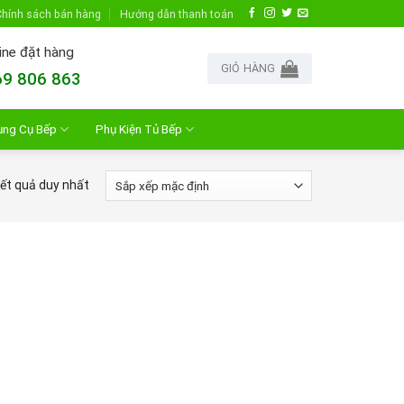
hính sách bán hàng
Hướng dẫn thanh toán
ine đặt hàng
GIỎ HÀNG
9 806 863
ụng Cụ Bếp
Phụ Kiện Tủ Bếp
kết quả duy nhất