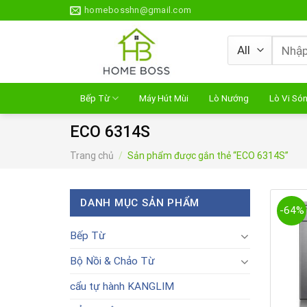
Skip
homebosshn@gmail.com
to
content
Tìm
kiếm:
Bếp Từ
Máy Hút Mùi
Lò Nướng
Lò Vi Só
ECO 6314S
Trang chủ
/
Sản phẩm được gắn thẻ “ECO 6314S”
DANH MỤC SẢN PHẨM
-64%
Bếp Từ
Bộ Nồi & Chảo Từ
cẩu tự hành KANGLIM