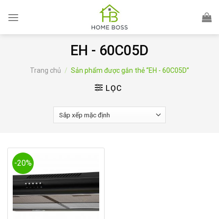
Skip
to
content
EH - 60C05D
Trang chủ
/
Sản phẩm được gắn thẻ “EH - 60C05D”
LỌC
-20%