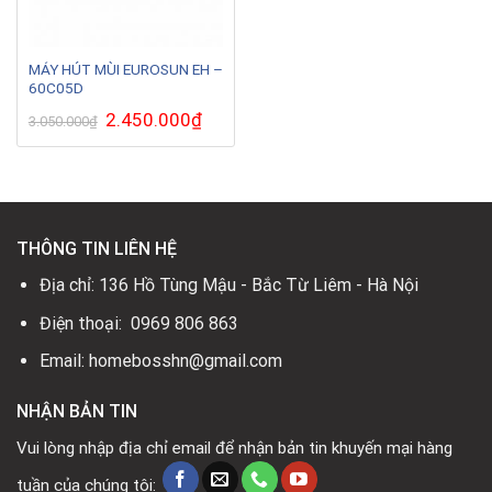
MÁY HÚT MÙI EUROSUN EH –
60C05D
Giá
2.450.000
₫
Giá
3.050.000
₫
gốc
hiện
là:
tại
3.050.000₫.
là:
2.450.000₫.
THÔNG TIN LIÊN HỆ
Địa chỉ: 136 Hồ Tùng Mậu - Bắc Từ Liêm - Hà Nội
Điện thoại: 0969 806 863
Email: homebosshn@gmail.com
NHẬN BẢN TIN
Vui lòng nhập địa chỉ email để nhận bản tin khuyến mại hàng
tuần của chúng tôi: