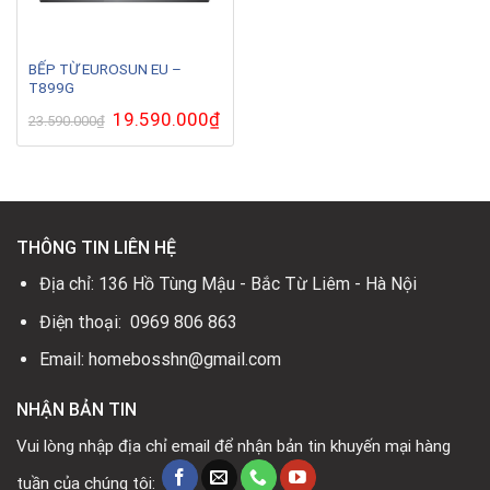
BẾP TỪ EUROSUN EU –
T899G
Giá
19.590.000
₫
Giá
23.590.000
₫
gốc
hiện
là:
tại
23.590.000₫.
là:
19.590.000₫.
THÔNG TIN LIÊN HỆ
Địa chỉ: 136 Hồ Tùng Mậu - Bắc Từ Liêm - Hà Nội
Điện thoại: 0969 806 863
Email: homebosshn@gmail.com
NHẬN BẢN TIN
Vui lòng nhập địa chỉ email để nhận bản tin khuyến mại hàng
tuần của chúng tôi: