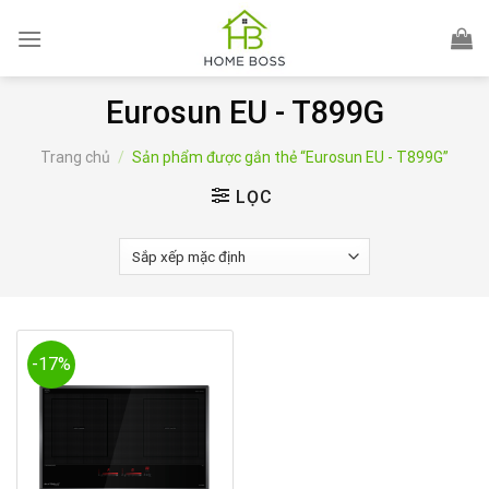
Skip
to
content
Eurosun EU - T899G
Trang chủ
/
Sản phẩm được gắn thẻ “Eurosun EU - T899G”
LỌC
-17%