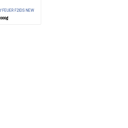
Ừ FEUER F2IDS NEW
.000
₫