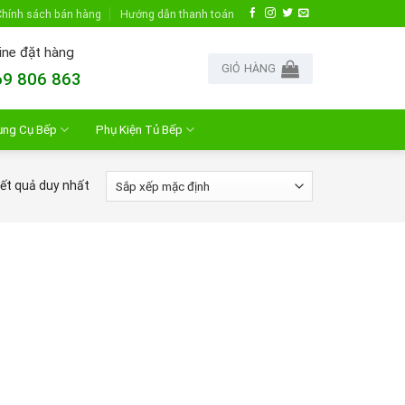
hính sách bán hàng
Hướng dẫn thanh toán
ine đặt hàng
GIỎ HÀNG
9 806 863
ụng Cụ Bếp
Phụ Kiện Tủ Bếp
kết quả duy nhất