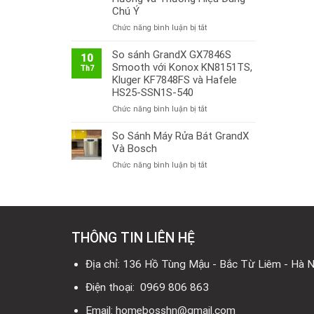
Chú Ý
ở
Chức năng bình luận bị tắt
Thị
Trường
So sánh GrandX GX7846S
10
Bếp
Smooth với Konox KN8151TS,
Th7
Từ
Kluger KF7848FS và Hafele
Việt
HS25-SSN1S-540
Nam
ở
Chức năng bình luận bị tắt
2026:
So
Công
sánh
So Sánh Máy Rửa Bát GrandX
Nghệ
GrandX
Mới,
Và Bosch
GX7846S
Xu
ở
Chức năng bình luận bị tắt
Smooth
Hướng
So
với
và
Sánh
Konox
Thương
Máy
KN8151TS,
Hiệu
Rửa
Kluger
Đáng
Bát
KF7848FS
Chú
THÔNG TIN LIÊN HỆ
GrandX
và
Ý
Và
Hafele
Bosch
Địa chỉ: 136 Hồ Tùng Mậu - Bắc Từ Liêm - Hà N
HS25-
SSN1S-
Điện thoại: 0969 806 863
540
Email: homebosshn@gmail.com