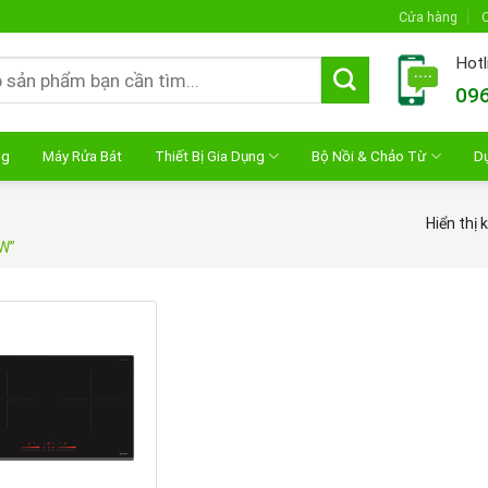
Cửa hàng
C
Hotl
096
ng
Máy Rửa Bát
Thiết Bị Gia Dụng
Bộ Nồi & Chảo Từ
D
Hiển thị 
EW”