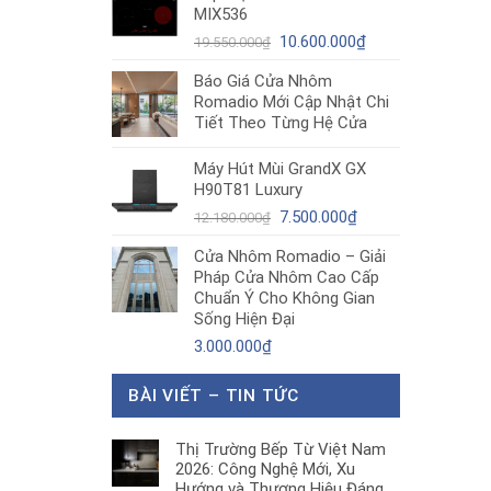
MIX536
8.680.000₫.
là:
Giá
5.200.000₫.
Giá
10.600.000
₫
19.550.000
₫
gốc
hiện
Báo Giá Cửa Nhôm
là:
tại
Romadio Mới Cập Nhật Chi
19.550.000₫.
là:
Tiết Theo Từng Hệ Cửa
10.600.000₫.
Máy Hút Mùi GrandX GX
H90T81 Luxury
Giá
Giá
7.500.000
₫
12.180.000
₫
gốc
hiện
Cửa Nhôm Romadio – Giải
là:
tại
Pháp Cửa Nhôm Cao Cấp
12.180.000₫.
là:
Chuẩn Ý Cho Không Gian
7.500.000₫.
Sống Hiện Đại
3.000.000
₫
BÀI VIẾT – TIN TỨC
Thị Trường Bếp Từ Việt Nam
2026: Công Nghệ Mới, Xu
Hướng và Thương Hiệu Đáng