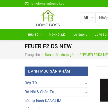
Skip
homebosshn@gmail.com
to
content
Tìm
kiếm:
Bếp Từ
Máy Hút Mùi
Lò Nướng
Lò Vi Só
FEUER F2IDS NEW
Trang chủ
/
Sản phẩm được gắn thẻ “FEUER F2IDS N
DANH MỤC SẢN PHẨM
Bếp Từ
Bộ Nồi & Chảo Từ
cẩu tự hành KANGLIM