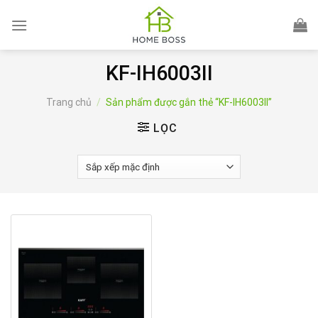
Skip
to
content
KF-IH6003II
Trang chủ
/
Sản phẩm được gắn thẻ “KF-IH6003II”
LỌC