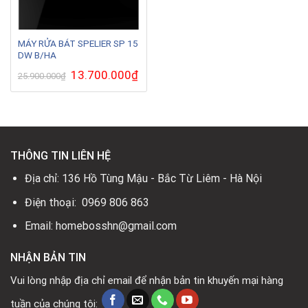
MÁY RỬA BÁT SPELIER SP 15
DW B/HA
Giá
13.700.000
₫
Giá
25.900.000
₫
gốc
hiện
là:
tại
25.900.000₫.
là:
13.700.000₫.
THÔNG TIN LIÊN HỆ
Địa chỉ: 136 Hồ Tùng Mậu - Bắc Từ Liêm - Hà Nội
Điện thoại: 0969 806 863
Email: homebosshn@gmail.com
NHẬN BẢN TIN
Vui lòng nhập địa chỉ email để nhận bản tin khuyến mại hàng
tuần của chúng tôi: