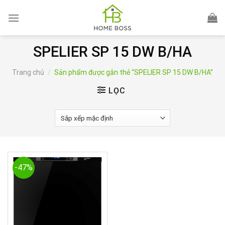
Skip
to
content
SPELIER SP 15 DW B/HA
Trang chủ
/
Sản phẩm được gắn thẻ “SPELIER SP 15 DW B/HA”
LỌC
-47%