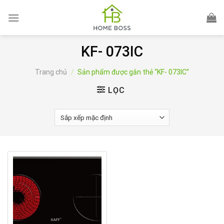
Skip
to
content
KF- 073IC
Trang chủ
/
Sản phẩm được gắn thẻ “KF- 073IC”
LỌC