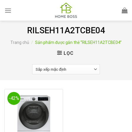
Skip
to
content
RILSEH11A2TCBE04
Trang chủ
/
Sản phẩm được gắn thẻ “RILSEH11A2TCBE04”
LỌC
-42%