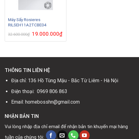
Máy Sấy Rosieres
RILSEH11A2TCBE04
Giá
19.000.000
₫
Giá
32.600.000
₫
gốc
hiện
là:
tại
32.600.000₫.
là:
19.000.000₫.
THÔNG TIN LIÊN HỆ
Địa chỉ: 136 Hồ Tùng Mậu - Bắc Từ Liêm - Hà Nội
Điện thoại: 0969 806 863
Email: homebosshn@gmail.com
NHẬN BẢN TIN
Vui lòng nhập địa chỉ email để nhận bản tin khuyến mại hàng
tuần của chúng tôi: